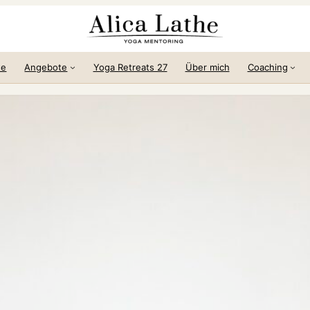
te
Angebote
Yoga Retreats 27
Über mich
Coaching