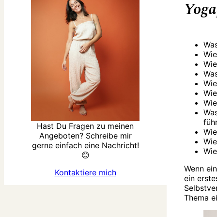
Yoga
Was
Wie
Wie
Was
Wie
Wie
Wie
Was
füh
Hast Du Fragen zu meinen
Wie
Angeboten? Schreibe mir
Wie
gerne einfach eine Nachricht!
Wie
😊
Wenn ein
Kontaktiere mich
ein erst
Selbstve
Thema ein