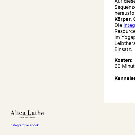
Auf dies
Sequenze
herausfo
Körper, 
Die
inte
Resource
Im Yoga
Leibther
Einsatz.
Kosten:
60 Minut
Kennele
Instagram
Facebook