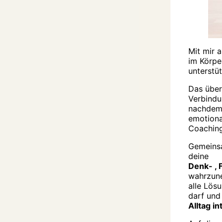
Mit mir 
im Körpe
unterstüt
Das über
Verbindu
nachdem 
emotiona
Coaching
Gemeinsa
deine
Denk- , 
wahrzune
alle Lös
darf un
Alltag i