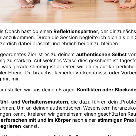
als Coach hast du einen
Reflektionspartne
r, der dir zunächs
r anzukommen. Durch die Session begleite ich dich als ein 
ze dich dabei präsent und ehrlich bei dir zu bleiben.
geordnetes Ziel ist es zu deinem
authentischen Selbst
vor
ng zu stärken. Auf welches Weise dies geschieht ist tages
was gerade stimmig ist arbeiten wir dabei auf körperlicher
ler Ebene. Du brauchst keinerlei Vorkenntnisse oder Vorber
 mit mir.
m stellen wir uns deinen Fragen,
Konflikten oder Blockad
Fühl- und Verhaltensmustern
, die dazu führen dein „Probl
hmen. Um an deinen authentischen Wesenskern heranzuko
ungen kennt, kreieren wir gemeinsam einen geschützten Rau
d
erforschen mit und im Körper
nach einer
stimmigen Praxi
ntegrieren
kannst.