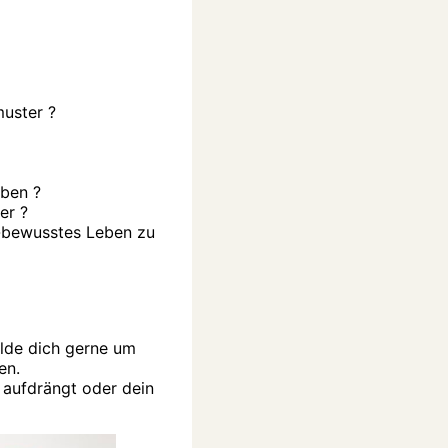
muster ?
iben ?
er ?
t-bewusstes Leben zu
lde dich gerne um
en.
 aufdrängt oder dein