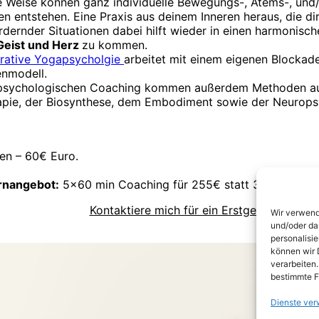
e Weise können ganz individuelle Bewegungs-, Atems-, und
n entstehen. Eine Praxis aus deinem Inneren heraus, die di
rdernder Situationen dabei hilft wieder in einen harmonisch
Geist und Herz
zu kommen.
grative Yogapsycholgie
arbeitet mit einem eigenen Blockad
nmodell.
psychologischen Coaching kommen außerdem Methoden aus
apie, der Biosynthese, dem Embodiment sowie der Neurop
en – 60€ Euro.
rnangebot:
5×60 min Coaching für 255€ statt 300€.
Kontaktiere mich für ein Erstgespräch
Wir verwend
und/oder da
personalisi
können wir 
verarbeiten
bestimmte F
Dienste ver